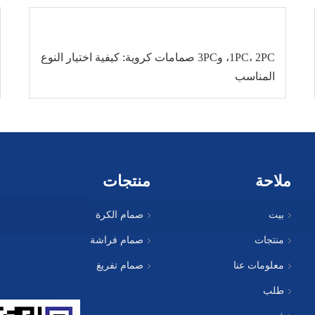
1PC، 2PC، و3PC صمامات كروية: كيفية اختيار النوع
المناسب
ملاحة
منتجات
بيت
صمام الكرة
منتجات
صمام فراشة
معلومات عنا
صمام تفريغ
طلب