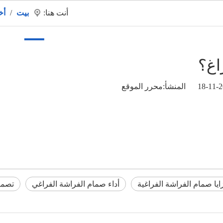
أنت هنا:
بيت
/
أخ
تجات
معلومات عنا
طلب
فيديو
حار
أخبار
اتص
اغ؟
محرر الموقع
ايا صمام الفراشة الفراغية
أداء صمام الفراشة الفراغي
تصمي