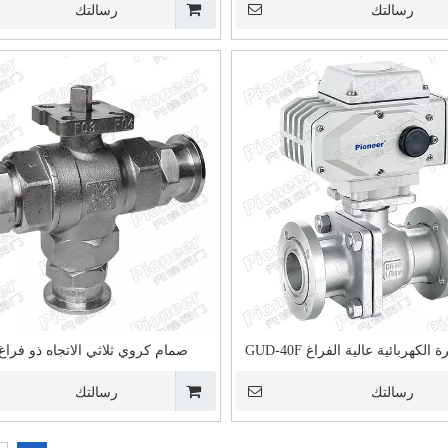
رسالتك
رسالتك
لكهربائية عالية الفراغ GUD-40F
صمام كروي ثلاثي الاتجاه ذو فراغ
صمام الكرة السفلي للخزان م
رسالتك
رسالتك
المائل XGQ41F-16P