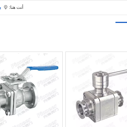
أنت هنا:
ب
تجات
معلومات عنا
طلب
فيديو
حار
أخبار
اتص