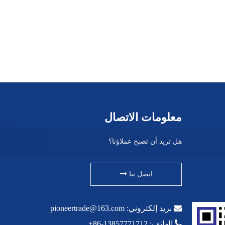
معلومات الاتصال
هل تريد أن تصبح عملاؤنا؟
اتصل بنا

بريد إلكتروني:
pioneertrade@163.com

الهاتف: 13857771712-86+