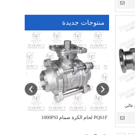
منتوجات جديدة
 عالي
ع الجذع
صمام كروي ذو حواف معزول للإشارة
1000PSI لحام الكرة صمام PQ61F
للوسائط اللزجة