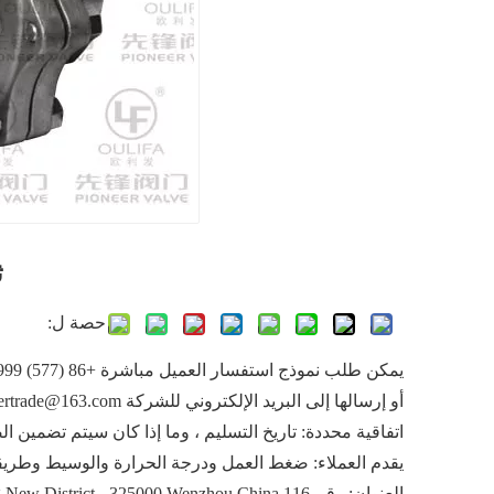
ث
حصة ل:
يمكن طلب نموذج استفسار العميل مباشرة +86 (577) 86838999 إلى قسم التسويق ،
أو إرسالها إلى البريد الإلكتروني للشركة pioneertrade@163.com
اتفاقية محددة: تاريخ التسليم ، وما إذا كان سيتم تضمين ا
يقدم العملاء: ضغط العمل ودرجة الحرارة والوسيط وطريقة
العنوان: رقم 116 Binhai 11th Road ، Jinhai 2nd Road ، Longwan Konggang New District ، 325000 Wenzhou China