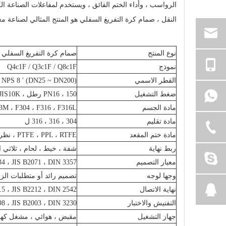
الرواسب ، وأداء الختم الفائق ، ويستخدم لمفاعلات الصناعة الكي
النقل ، صمام كرة التفريغ السفلي هو المنتج المثالي لصناعة م
نوع المنتج
صمام كرة التفريغ السفلي
نموذج
Q4c1F / Q3c1F / Q8c1F
القطر الاسمي
 NPS 8 ' (DN25 ~ DN200)
ضغط التشغيل
PN16 ، 150 رطل ، JIS10K
مادة الجسم
CF3M ، F304 ، F316 ، F316L
مادة تقليم
304 ، 316 ، 316 ل
مادة ختم المقعد
PTFE ، PPL ، RTFE ، نظرة خاطفة إلخ.
ربط نهاية
شفة ، خيط ، لحام ، ثلاثي 
معيار التصميم
4 ، JIS B2071 ، DIN 3357
وجها لوجه
تصميم رائد أو متطلبات الز
نهاية الاتصال
5 ، JIS B2212 ، DIN 2542
التفتيش والاختبار
98 ، JIS B2003 ، DIN 3230
جهاز التشغيل
مقبض ، هوائي ، مشغل كهر