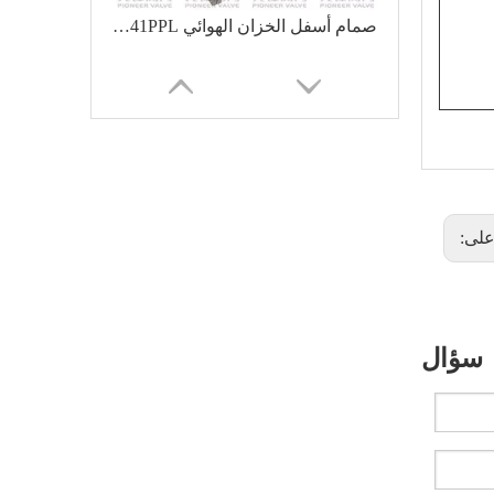
صمام أسفل الخزان الهوائي XGQ641PPL
لى:
سؤال
صمام أسفل الخزان الهوائي VPGQ81F