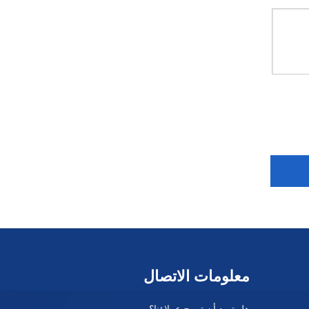
صمام الكرة السفلية للخزان المضاد للبكتيريا KGQ81F-16R
معلومات الاتصال