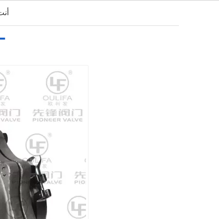
أنت
العربية
بيت
من