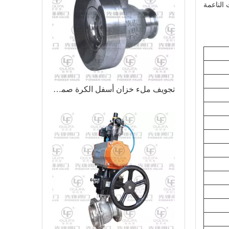
 الناعمة
تجويف ملء خزان أسفل الكرة صمام GQ8c1F