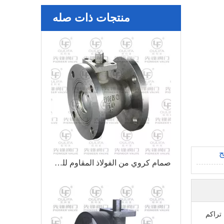
منتجات ذات صله
ج
صمام كروي من الفولاذ المقاوم للصدأ متين للتطبيقات الصناعية
تراكم