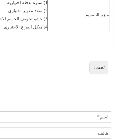
1) سترة تدفئة اختيارية
2) منفذ تطهير اختياري
ميزة التصميم
3) حشو تجويف الجسم الاختياري
4) هيكل الفراغ الاختياري
تحت: