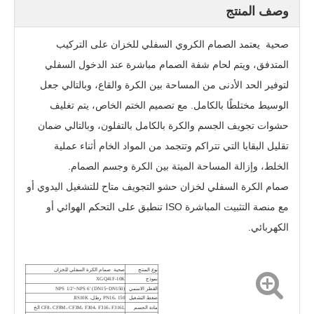
وصف المنتج
صحية
يعتمد الصمام الكروي السفلي للخزان على التركيب
المتدفق، ويتم لحام شفة الصمام مباشرة عند الدخول السفلي
لتوفير الحد الأدنى من المساحة بين الكرة والقاع، وبالتالي جعل
الوسيط مختلطًا بالكامل. مع تصميم الختم الخاص، يتم تغليف
حشوات تجويف الجسم والكرة بالكامل بالتفلون، وبالتالي ضمان
تقليل البقايا التي تتراكم وتتجمد من المواد الخام أثناء عملية
الخلط، وإزالة المساحة الميتة بين الكرة وجسم الصمام.
صمام الكرة السفلي لخزان حشو التجويف متاح للتشغيل اليدوي أو
صمام أسفل الخزان الهوائي بجذع مائل XGQ641F-16P
تجويف خزان ملء خزان أسفل الكرة صمام PGQ81F
مع منصة التثبيت المباشرة ISO تنطبق على التحكم الهوائي أو
الكهربائي.
نوع المنتج
صحية
صمام الكرة السفلي للخزان
نموذج
XGQ41F-10K
القطر الاسمي
NPS 1/2'~NPS 6' (DN15~DN150)
ضغط التشغيل
PN16، 150 رطل، JIS10K
مادة الجسم
CF8، CF8M، CF3M، F304، F316، F316L الخ