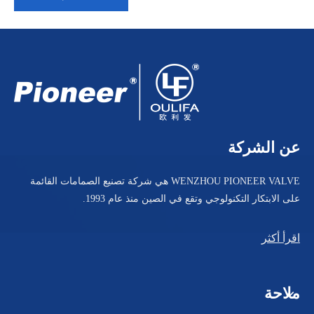
صمام الكرة السفلي لخزان التدفق مع تمديد الجذع PGQ81F
ثلاثي المشبك للصمام الكروي السفلي للخزان PGQ81F
عن الشركة
WENZHOU PIONEER VALVE هي شركة تصنيع الصمامات القائمة
على الابتكار التكنولوجي وتقع في الصين منذ عام 1993.
اقرأ أكثر
ملاحة