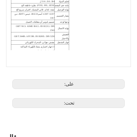
تقليم المواد
304، 316، 316 ل
مادة ختم المقعد
PTFE، PPL، RTFE، نظرة خاطفة الخ.
نهاية التوصيل
شفة، لحام، ثلاثي المشبك، اقتران سريع الخ
GB/T 12237، أسم B16.34، جيس B2071، دين
معيار التصميم
3357
وجها لوجه
تصميم بايونير أو متطلبات العميل
GB/T 9113، ASME B16.5، JIS B2212، DIN
نهاية الاتصال
2542
التفتيش
GB/T 26480، API 598، JIS B2003، DIN 3230
والاختبار
صمام كروي سفلي لخزان Camlock PGQ8k1F-16RL
صمام كروي بأسفل الخزان مزود بجذع مائل لسهولة تركيب المحرك
جهاز التشغيل
مقبض، هوائي، المحرك الكهربائي
1) جهاز اختياري مضاد للكهرباء الساكنة
2) منفذ تطهير اختياري
ميزة التصميم
3) سترة التدفئة الاختيارية
4) التلميع الصحي الاختياري
على:
تحت:
صمام كروي ذو حواف سفلي Q4c1F
اقتران سريع الكرة صمام التفريغ السفلي Q8c1F