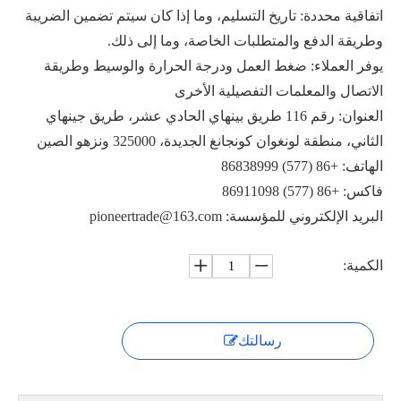
اتفاقية محددة: تاريخ التسليم، وما إذا كان سيتم تضمين الضريبة
وطريقة الدفع والمتطلبات الخاصة، وما إلى ذلك.
يوفر العملاء: ضغط العمل ودرجة الحرارة والوسيط وطريقة
الاتصال والمعلمات التفصيلية الأخرى
العنوان: رقم 116 طريق بينهاي الحادي عشر، طريق جينهاي
صمام سفلي للخزان يعمل بالهواء المضغوط XGQ641F
صمام أسفل الخزان الهوائي VPGQ81F
الثاني، منطقة لونغوان كونجانغ الجديدة، 325000 ونزهو الصين
الهاتف: +86 (577) 86838999
فاكس: +86 (577) 86911098
البريد الإلكتروني للمؤسسة: pioneertrade@163.com
الكمية:
رسالتك
صمام سفلي هوائي PGQ641F
صمام كروي سفلي متساطح مع ساق مائلة