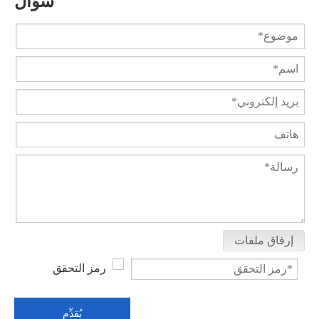
سؤال
ثلاثي المشبك الكرة صمام التفريغ السفلي Q8c1F
صمام تمديد الخزان السفلي الكروي XGQ41FC-16R
إرفاق ملفات
يُقدِّم