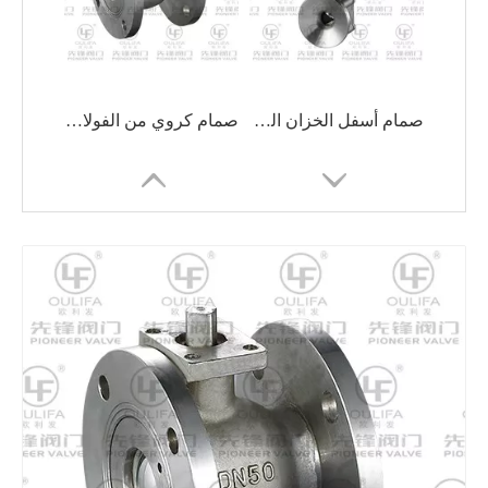
صمام أسفل الخزان الهوائي VPGQ81F
صمام كروي من الفولاذ المقاوم للصدأ متين للتطبيقات الصناعية
صمام أسفل الخزان الهوائي XGQ641PPL
تجويف ملء خزان أسفل الكرة صمام GQ8c1F