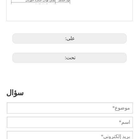
جهاز التشغيل
مقبض، هوائي، المحرك الكهربائي
1) سترة التدفئة الاختيارية
2) منفذ تطهير اختياري
ميزة التصميم
3) حشوات تجويف الجسم الاختيارية
4) هيكل فراغ اختياري
صمام الكرة السفلي للخزان الصحي XGQ41F
صمام أسفل الخزان الهوائي PQ68c1F
على:
تحت:
سؤال
صمام تمديد الخزان السفلي الكروي XGQ41FC-16R
صمام كروي سفلي لخزان Camlock PGQ8k1F-16RL