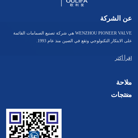
عن الشركة
صمام التفريغ ذو القاع الملولب Q3c1F
ثلاثي المشبك للصمام الكروي السفلي للخزان PGQ81F
WENZHOU PIONEER VALVE هي شركة تصنيع الصمامات القائمة
على الابتكار التكنولوجي وتقع في الصين منذ عام 1993.
اقرأ أكثر
ملاحة
منتجات