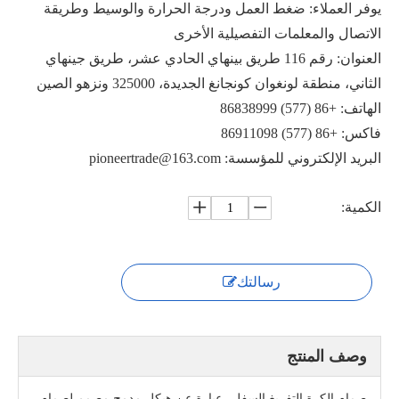
يوفر العملاء: ضغط العمل ودرجة الحرارة والوسيط وطريقة
الاتصال والمعلمات التفصيلية الأخرى
العنوان: رقم 116 طريق بينهاي الحادي عشر، طريق جينهاي
الثاني، منطقة لونغوان كونجانغ الجديدة، 325000 ونزهو الصين
صمام سفلي هوائي PGQ641F
صمام الكرة السفلية للخزان المضاد للبكتيريا KGQ81F-16R
الهاتف: +86 (577) 86838999
فاكس: +86 (577) 86911098
البريد الإلكتروني للمؤسسة: pioneertrade@163.com
الكمية:
رسالتك
وصف المنتج
صمام أسفل الخزان الهوائي بجذع مائل XGQ641F-16P
تجويف خزان ملء خزان أسفل الكرة صمام PGQ81F
صمام الكرة التفريغ السفلي عبارة عن هيكل مدمج مصمم لصمام