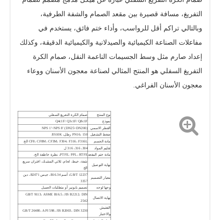
التفريغ، مسافة قصيرة بين مقعد الصمام والشفة الطرفية،
وبالتالي تراكم أقل للرواسب، وأداء ختم فائق، يستخدم في
مفاعلات الصناعة الكيميائية والصيدلانية والكيميائية الدقيقة، وكذلك
إعداد صارم مثل وسط الجسيمات الناعمة النقل، صمام الكرة
التفريغ السفلي هو المنتج المثالي لصناعة معجون الأسنان ووعاء
معجون الأسنان الفراغي.
نوع المنتج
صمام الكرة التفريغ السفلي
صمام الكرة السفلي للخزان مع الجذع المائل XGQ41F-10K
صمام كروي بأسفل الخزان مزود بجذع مائل لسهولة تركيب المحرك
نموذج
Q4c1F/ Q3c1F/ Q8c1F
القطر الاسمي
NPS 1'~NPS 8' (DN25~DN200)
ضغط التشغيل
PN16، 150 رطل، JIS10K
مادة الجسم
CF8، CF8M، CF3M، F304، F316، F316L الخ
تقليم المواد
304، 316، 316 ل
مادة ختم المقعد
PTFE، PPL، RTFE، نظرة خاطفة الخ.
شفة، خيط، لحام، ثلاثي المشبك، اقتران سريع
نهاية التوصيل
الخ
GB/T 12237، أسم B16.34، جيس B2071، دين
معيار التصميم
3357
وجها لوجه
تصميم بايونير أو متطلبات العميل
GB/T 9113، ASME B16.5، JIS B2212، DIN
نهاية الاتصال
2542
التفتيش
GB/T 26480، API 598، JIS B2003، DIN 3230
والاختبار