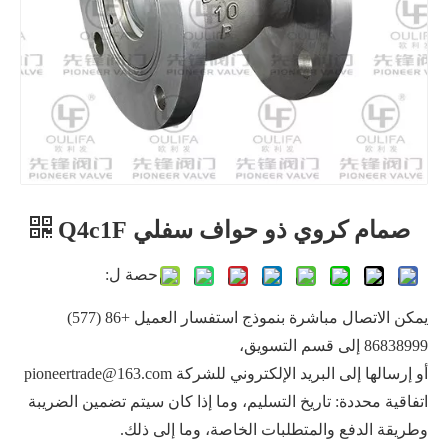
صمام كروي ذو حواف سفلي Q4c1F
صمام سفلي للخزان يعمل بالهواء المضغوط XGQ641F
صمام كروي سفلي متساطح مع ساق مائلة
حصة ل:
يمكن الاتصال مباشرة بنموذج استفسار العميل +86 (577)
86838999 إلى قسم التسويق،
أو إرسالها إلى البريد الإلكتروني للشركة pioneertrade@163.com
اتفاقية محددة: تاريخ التسليم، وما إذا كان سيتم تضمين الضريبة
وطريقة الدفع والمتطلبات الخاصة، وما إلى ذلك.