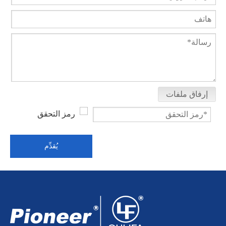
إرفاق ملفات
صمام الكرة السفلي لخزان التدفق مع تمديد الجذع PGQ81F
ثلاثي المشبك الكرة صمام التفريغ السفلي Q8c1F
يُقدِّم